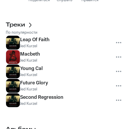
Поделиться
Слушать
Нравится
Треки
По популярности
Leap Of Faith
Jed Kurzel
Macbeth
Jed Kurzel
Young Cal
Jed Kurzel
Future Glory
Jed Kurzel
Second Regression
Jed Kurzel