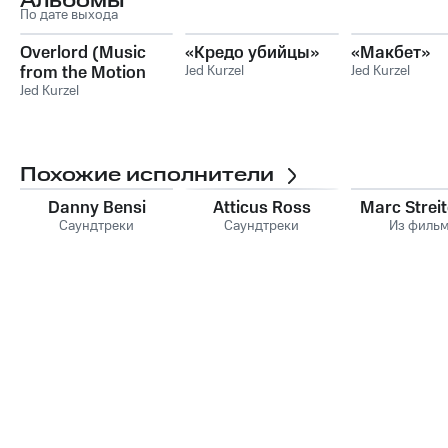
Альбомы
По дате выхода
Overlord (Music
«Кредо убийцы»
«Макбет»
from the Motion
Jed Kurzel
Jed Kurzel
Picture)
Jed Kurzel
Похожие исполнители
Danny Bensi
Atticus Ross
Marc Streit
Саундтреки
Саундтреки
Из филь