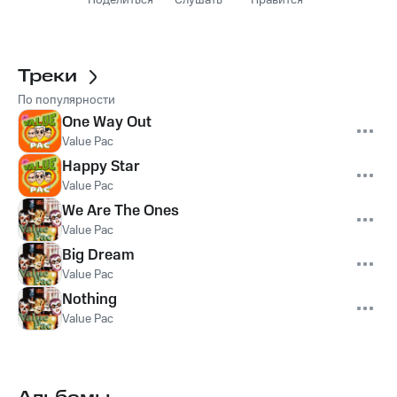
Поделиться
Слушать
Нравится
Треки
По популярности
One Way Out
Value Pac
Happy Star
Value Pac
We Are The Ones
Value Pac
Big Dream
Value Pac
Nothing
Value Pac