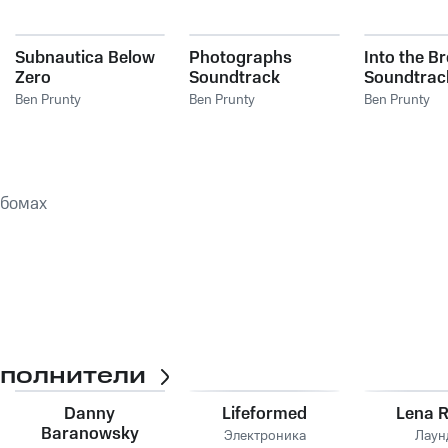
Subnautica Below
Photographs
Into the B
Zero
Soundtrack
Soundtrac
Ben Prunty
Ben Prunty
Ben Prunty
ьбомах
сполнители
Danny
Lifeformed
Lena R
Baranowsky
Электроника
Лаун