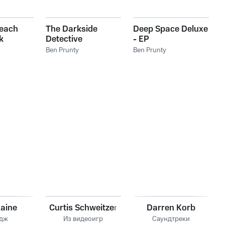
reach
The Darkside
Deep Space Deluxe
k
Detective
- EP
Ben Prunty
Ben Prunty
aine
Curtis Schweitzer
Darren Korb
дж
Из видеоигр
Саундтреки