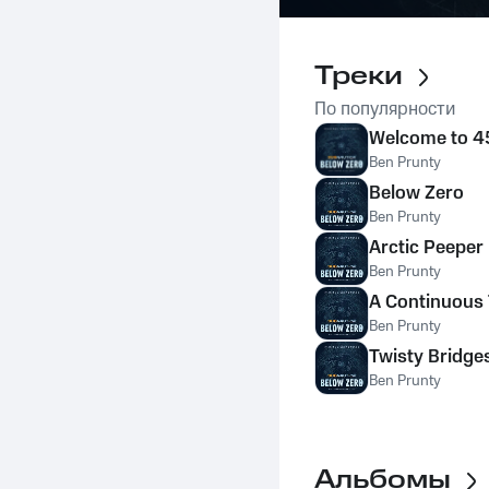
Треки
По популярности
Welcome to 
Ben Prunty
Below Zero
Ben Prunty
Arctic Peeper
Ben Prunty
A Continuous
Ben Prunty
Twisty Bridge
Ben Prunty
Альбомы