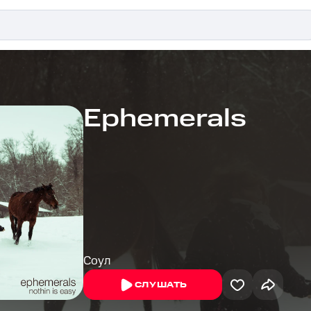
Ephemerals
Соул
СЛУШАТЬ