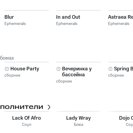
Blur
In and Out
Astraea R
Ephemerals
Ephemerals
Ephemerals
ьбомах
House Party
Вечеринка у
Spring 
бассейна
сборник
сборник
сборник
сполнители
Lack Of Afro
Lady Wray
Dojo 
Соул
Блюз
Соу