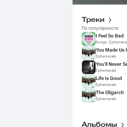
Треки
По популярности
I Feel So Bad
Kungs
,
Ephemera
You Made Us 
Ephemerals
You'll Never 
Ephemerals
Life Is Good
Ephemerals
The Oligarch
Ephemerals
Альбомы