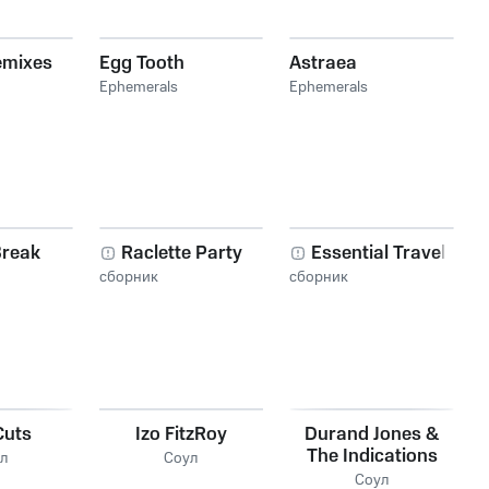
emixes
Egg Tooth
Astraea
Ephemerals
Ephemerals
Break
Raclette Party
Essential Travel
сборник
сборник
Cuts
Izo FitzRoy
Durand Jones &
The Indications
л
Соул
Соул