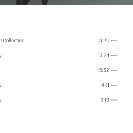
 Collection
3:26
y
3:24
5:52
y
4:11
y
3:13