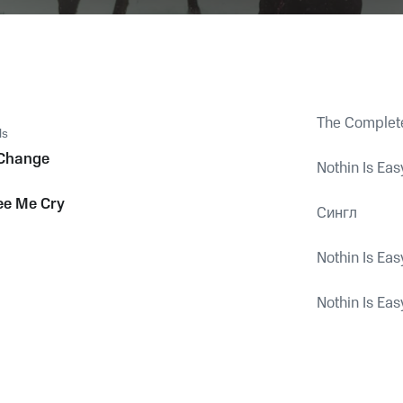
The Complete
ls
Change
Nothin Is Eas
See Me Cry
Сингл
Nothin Is Eas
Nothin Is Eas