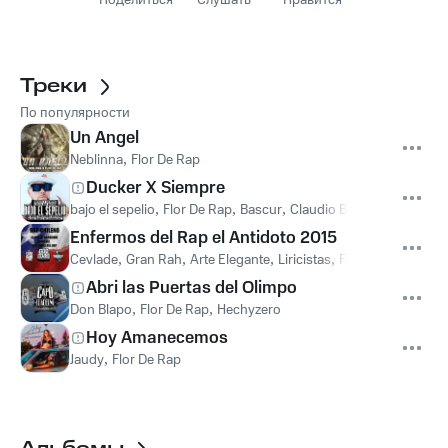
Поделиться
Слушать
Нравится
Треки
По популярности
Un Angel
Neblinna
,
Flor De Rap
Ducker X Siempre
bajo el sepelio
,
Flor De Rap
,
Bascur
,
Claudio Bastardo
,
Raykin
Enfermos del Rap el Antidoto 2015
Cevlade
,
Gran Rah
,
Arte Elegante
,
Liricistas
,
Flor De Rap
,
Bufal
Abri las Puertas del Olimpo
Don Blapo
,
Flor De Rap
,
Hechyzero
Hoy Amanecemos
Jaudy
,
Flor De Rap