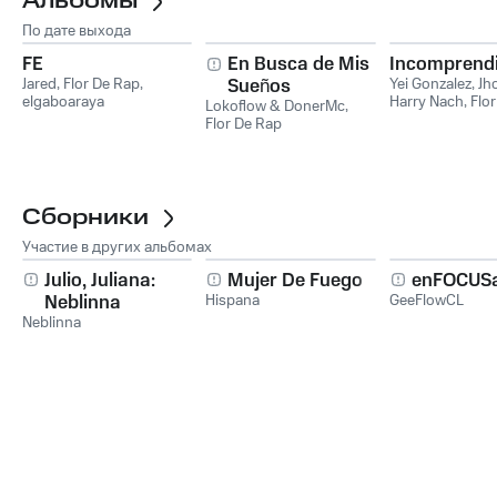
Альбомы
По дате выхода
FE
En Busca de Mis
Incomprend
Jared
,
Flor De Rap
,
Sueños
Yei Gonzalez
,
Jh
elgaboaraya
Harry Nach
,
Flo
Lokoflow & DonerMc
,
Christian Leal
Flor De Rap
Сборники
Участие в других альбомах
Julio, Juliana:
Mujer De Fuego
enFOCUS
Neblinna
Hispana
GeeFlowCL
Neblinna