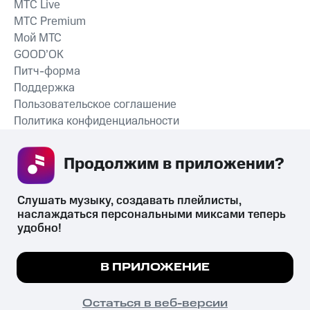
MTС Live
MTС Premium
Мой МТС
GOOD’OK
Питч-форма
Поддержка
Пользовательское соглашение
Политика конфиденциальности
Рекомендательные технологии
Продолжим в приложении? 
СКАЧАТЬ ПРИЛОЖЕНИЕ
Слушать музыку, создавать плейлисты, 
наслаждаться персональными миксами теперь 
удобно!
Незаконное потребление наркотических средств,
психотропных веществ, их аналогов причиняет вред здоровью,
Мы используем куки, чтобы на сайте все
В ПРИЛОЖЕНИЕ
их незаконный оборот запрещён и влечёт установленную
работало.
Подробнее
законодательством ответственность.
© 2026 ООО «КИОН».
ПОНЯТНО
Остаться в веб-версии