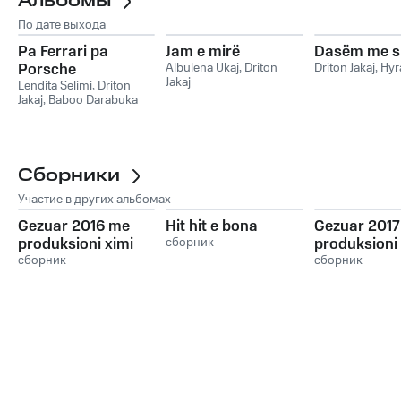
Альбомы
По дате выхода
Pa Ferrari pa
Jam e mirë
Dasëm me s
Porsche
Albulena Ukaj
,
Driton
Driton Jakaj
,
Hyr
Jakaj
Lendita Selimi
,
Driton
Jakaj
,
Baboo Darabuka
Сборники
Участие в других альбомах
Gezuar 2016 me
Hit hit e bona
Gezuar 201
produksioni ximi
сборник
produksioni 
сборник
сборник