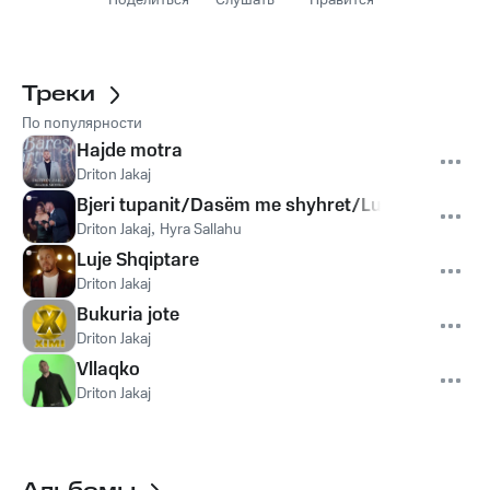
Поделиться
Слушать
Нравится
Треки
По популярности
Hajde motra
Driton Jakaj
Bjeri tupanit/Dasëm me shyhret/Lujna knojna
Driton Jakaj
,
Hyra Sallahu
Luje Shqiptare
Driton Jakaj
Bukuria jote
Driton Jakaj
Vllaqko
Driton Jakaj