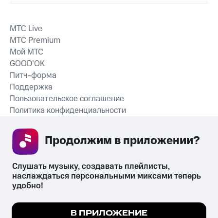
MTС Live
MTС Premium
Мой МТС
GOOD’OK
Питч-форма
Поддержка
Пользовательское соглашение
Политика конфиденциальности
Рекомендательные технологии
Продолжим в приложении? 
СКАЧАТЬ ПРИЛОЖЕНИЕ
Слушать музыку, создавать плейлисты, 
наслаждаться персональными миксами теперь 
удобно!
Незаконное потребление наркотических средств,
психотропных веществ, их аналогов причиняет вред здоровью,
Мы используем куки, чтобы на сайте все
В ПРИЛОЖЕНИЕ
их незаконный оборот запрещён и влечёт установленную