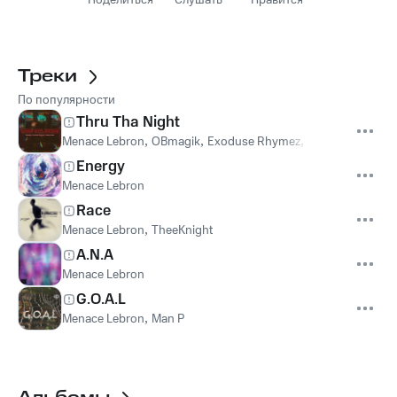
Поделиться
Слушать
Нравится
Треки
По популярности
Thru Tha Night
Menace Lebron
,
OBmagik
,
Exoduse Rhymez
,
Steezy Rose
Energy
Menace Lebron
Race
Menace Lebron
,
TheeKnight
A.N.A
Menace Lebron
G.O.A.L
Menace Lebron
,
Man P