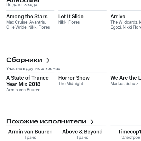
Альбомы
По дате выхода
Among the Stars
Let It Slide
Arrive
Max Cruise
,
Avantris
,
Nikki Flores
The Wildcardz
,
Ollie Wride
,
Nikki Flores
Egozi
,
Nikki Flor
Wildcardz feat. 
Egozi, Nikki Flor
Сборники
Участие в других альбомах
A State of Trance
Horror Show
We Are the L
Year Mix 2018
The Midnight
Markus Schulz
Armin van Buuren
Похожие исполнители
Armin van Buuren
Above & Beyond
Timecop
Транс
Транс
Электрон