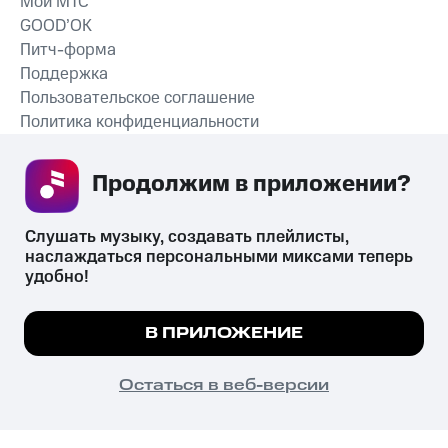
Мой МТС
GOOD’OK
Питч-форма
Поддержка
Пользовательское соглашение
Политика конфиденциальности
Рекомендательные технологии
Продолжим в приложении? 
СКАЧАТЬ ПРИЛОЖЕНИЕ
Слушать музыку, создавать плейлисты, 
наслаждаться персональными миксами теперь 
удобно!
Незаконное потребление наркотических средств,
психотропных веществ, их аналогов причиняет вред здоровью,
Мы используем куки, чтобы на сайте все
В ПРИЛОЖЕНИЕ
их незаконный оборот запрещён и влечёт установленную
работало.
Подробнее
законодательством ответственность.
© 2026 ООО «КИОН».
ПОНЯТНО
Остаться в веб-версии
Все права защищены
18+
Главная
В приложение
Избранное