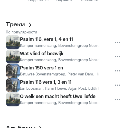
Поделиться
Слушать
Нравится
Треки
По популярности
Psalm 116, vers 1, 4 en 11
Kampermannenzang
,
Bovenstemgroep Noord-Oost Veluwe
,
J
Wat vlied of bezwijk
Kampermannenzang
,
Bovenstemgroep Noord-Oost Veluwe
,
J
Psalm 150 vers 1 en
Betuwse Bovenstemgroep
,
Pieter van Dam
,
Harm Hoeve
,
Arjan
Psalm 116 vers 1, 3 en 11
Jan Loosman
,
Harm Hoeve
,
Arjan Post
,
Edith Post
O welk een macht heeft Uwe liefde
Kampermannenzang
,
Bovenstemgroep Noord-Oost Veluwe
,
J