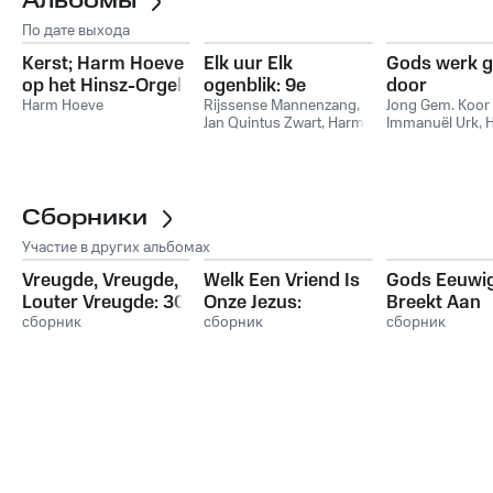
Альбомы
По дате выхода
Kerst; Harm Hoeve
Elk uur Elk
Gods werk g
op het Hinsz-Orgel
ogenblik: 9e
door
Bovenkerk,
Harm Hoeve
Rijsense
Rijssense Mannenzang
,
Jong Gem. Koor
Jan Quintus Zwart
,
Harm
Immanuël Urk
,
Kampen
Mannenzang
Hoeve
Hoeve
,
Gouds
vanuit de Schilkerk
Begeleidings E
Сборники
Участие в других альбомах
Vreugde, Vreugde,
Welk Een Vriend Is
Gods Eeuwi
Louter Vreugde: 30
Onze Jezus:
Breekt Aan
Liederen uit de
сборник
Geliefde Johannes
сборник
сборник
Bundel van Joh. De
de Heer liederen
Heer