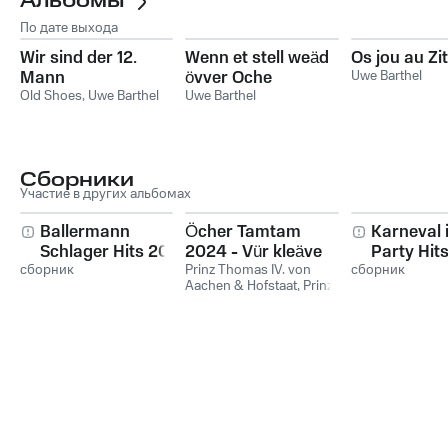
Альбомы
По дате выхода
Wir sind der 12.
Wenn et stell weäd
Os jou au Zit
Mann
övver Oche
Uwe Barthel
Old Shoes
,
Uwe Barthel
Uwe Barthel
Сборники
Участие в других альбомах
Ballermann
Öcher Tamtam
Karneval i
Schlager Hits 2025
2024 - Vür kleäve
Party Hit
сборник
zesame
Prinz Thomas IV. von
сборник
Aachen & Hofstaat
,
Prinz
Achim I. von Richterich &
Hofstaat
,
Brander
Dreigestirn
,
Hooreter
Dreigestirn & Hofstaat
,
Kurt Christ
,
For Fun