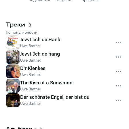
Поделиться
Слушать
Нравится
Треки
По популярности
Jevvt üch de Hank
Uwe Barthel
Jevvt üch de hang
Uwe Barthel
D'r Klenkes
Uwe Barthel
The Kiss of a Snowman
Uwe Barthel
Der schönste Engel, der bist du
Uwe Barthel