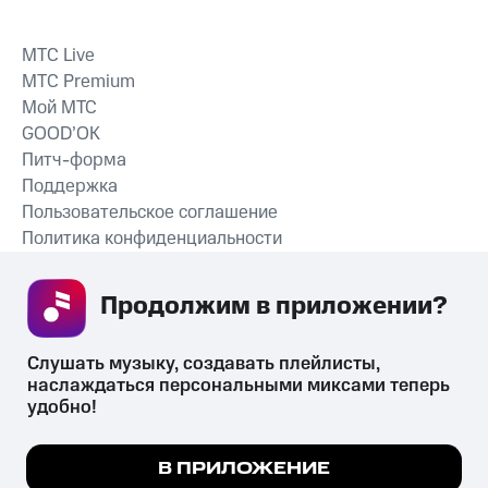
MTС Live
MTС Premium
Мой МТС
GOOD’OK
Питч-форма
Поддержка
Пользовательское соглашение
Политика конфиденциальности
Рекомендательные технологии
Продолжим в приложении? 
СКАЧАТЬ ПРИЛОЖЕНИЕ
Слушать музыку, создавать плейлисты, 
наслаждаться персональными миксами теперь 
удобно!
Незаконное потребление наркотических средств,
психотропных веществ, их аналогов причиняет вред здоровью,
Мы используем куки, чтобы на сайте все
В ПРИЛОЖЕНИЕ
их незаконный оборот запрещён и влечёт установленную
работало.
Подробнее