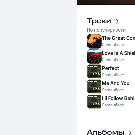
Треки
По популярности
The Great C
Camouflage
Love Is A Shie
Camouflage
Perfect
Camouflage
Me And You
Camouflage
I'll Follow Beh
Camouflage
Альбомы