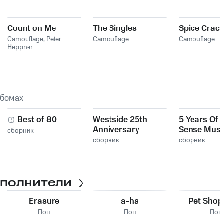
Count on Me
The Singles
Spice Crac
Camouflage
,
Peter
Camouflage
Camouflage
Heppner
ьбомах
Best of 80
Westside 25th
5 Years Of
Anniversary
Sense Musi
сборник
сборник
сборник
сполнители
Erasure
a-ha
Pet Sho
Поп
Поп
По