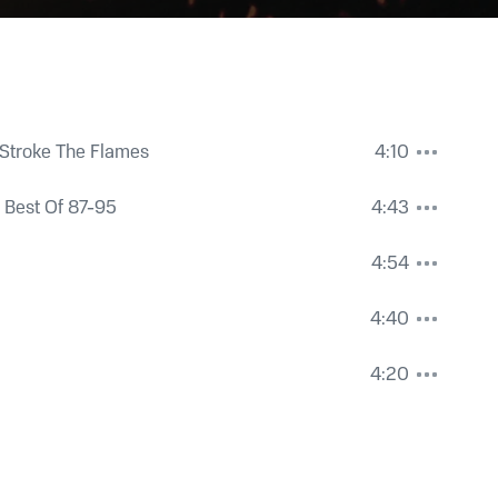
 Stroke The Flames
4:10
 Best Of 87-95
4:43
4:54
4:40
4:20