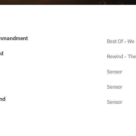
ommandment
Best Of - We
ld
Rewind - The
Sensor
Sensor
ind
Sensor