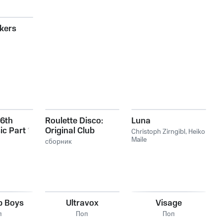
kers
 6th
Roulette Disco:
Luna
c Part 1
Original Club
Christoph Zirngibl
,
Heiko
Classics From The
Maile
сборник
Dawn Of The Disco
Era
p Boys
Ultravox
Visage
п
Поп
Поп