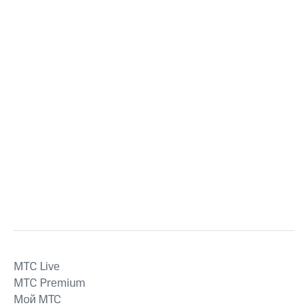
MTС Live
MTС Premium
Мой МТС