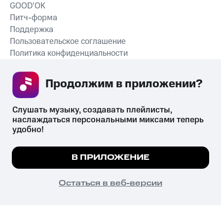
GOOD’OK
Питч-форма
Поддержка
Пользовательское соглашение
Политика конфиденциальности
Рекомендательные технологии
Продолжим в приложении? 
СКАЧАТЬ ПРИЛОЖЕНИЕ
Слушать музыку, создавать плейлисты, 
наслаждаться персональными миксами теперь 
удобно!
Незаконное потребление наркотических средств,
психотропных веществ, их аналогов причиняет вред здоровью,
Мы используем куки, чтобы на сайте все
В ПРИЛОЖЕНИЕ
их незаконный оборот запрещён и влечёт установленную
работало.
Подробнее
законодательством ответственность.
© 2026 ООО «КИОН».
ПОНЯТНО
Остаться в веб-версии
Все права защищены
18+
Главная
В приложение
Избранное