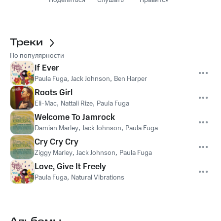
Поделиться
Слушать
Нравится
Треки
По популярности
If Ever
Paula Fuga
,
Jack Johnson
,
Ben Harper
Roots Girl
Eli-Mac
,
Nattali Rize
,
Paula Fuga
Welcome To Jamrock
Damian Marley
,
Jack Johnson
,
Paula Fuga
Cry Cry Cry
Ziggy Marley
,
Jack Johnson
,
Paula Fuga
Love, Give It Freely
Paula Fuga
,
Natural Vibrations