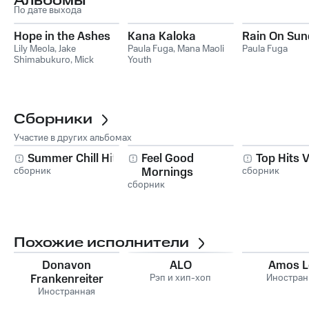
Альбомы
По дате выхода
Hope in the Ashes
Kana Kaloka
Rain On Su
Lily Meola
,
Jake
Paula Fuga
,
Mana Maoli
Paula Fuga
Shimabukuro
,
Mick
Youth
Fleetwood
,
Willie Nelson
,
Paula Fuga
,
Lukas Nelson
Сборники
Участие в других альбомах
Summer Chill Hits
Feel Good
Top Hits V
сборник
Mornings
сборник
сборник
Похожие исполнители
Donavon
ALO
Amos L
Frankenreiter
Рэп и хип-хоп
Иностран
Иностранная