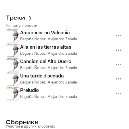
Треки
По популярности
Amanecer en Valencia
Begoña Ñopez
,
Alejandro Zabala
Alla en las tierras altas
Begoña Ñopez
,
Alejandro Zabala
Cancion del Alto Duero
Begoña Ñopez
,
Alejandro Zabala
Una tarde disecada
Begoña Ñopez
,
Alejandro Zabala
Preludio
Begoña Ñopez
,
Alejandro Zabala
Сборники
Участие в других альбомах