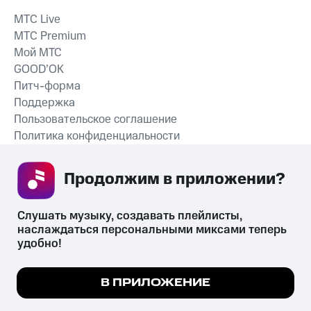
MTС Live
MTС Premium
Мой МТС
GOOD’OK
Питч-форма
Поддержка
Пользовательское соглашение
Политика конфиденциальности
Рекомендательные технологии
Продолжим в приложении? 
СКАЧАТЬ ПРИЛОЖЕНИЕ
Слушать музыку, создавать плейлисты, 
наслаждаться персональными миксами теперь 
удобно!
Незаконное потребление наркотических средств,
психотропных веществ, их аналогов причиняет вред здоровью,
Мы используем куки, чтобы на сайте все
В ПРИЛОЖЕНИЕ
их незаконный оборот запрещён и влечёт установленную
работало.
Подробнее
законодательством ответственность.