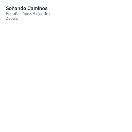
Soñando Caminos
Begoña López
,
Alejandro
Zabala