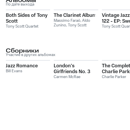
Альбомы
По дате выхода
Both Sides of Tony
The Clarinet Album
Vintage Jazz
Scott
Massimo Faraò
,
Aldo
122 - EP: Sw
Zunino
,
Tony Scott
Tony Scott Quartet
Patootie
Tony Scott Quar
Quartet
,
Giulio Capiozzo
Сборники
Участие в других альбомах
Jazz Romance
London's
The Comple
Bill Evans
Girlfriends No. 3
Charlie Parke
Carmen McRae
8: Laura 19
Charlie Parker