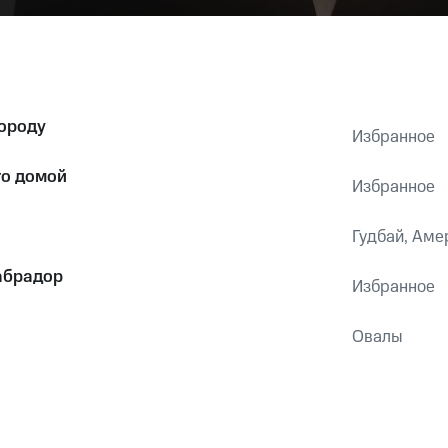
городу
Избранное
го домой
Избранное
Гудбай, Аме
абрадор
Избранное
Овалы