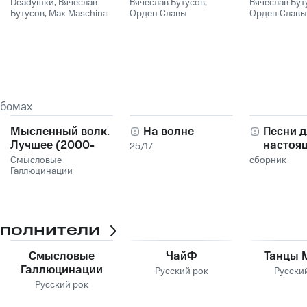
Deadушки
,
Вячеслав
Вячеслав Бутусов
,
Вячеслав Бут
Бутусов
,
Max Maschina
Орден Славы
Орден Славы
ьбомах
Мысленный волк.
На волне
Песни д
Лучшее (2000-
настоя
25/17
2014)
мужчин
Смысловые
сборник
Галлюцинации
сполнители
Смысловые
ЧайФ
Танцы 
Галлюцинации
Русский рок
Русски
Русский рок