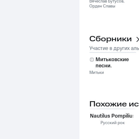
Вячеслав Бутусов
,
Орден Славы
Сборники
Участие в других ал
Митьковские
песни.
Юбилейный
Митьки
Похожие и
Nautilus Pompilius
Русский рок