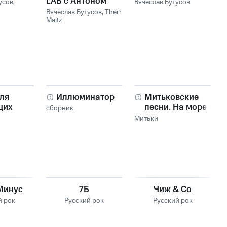
LAB с Антоном
усов
,
Вячеслав Бутусов
Беляевым
Вячеслав Бутусов
,
Therr
Maitz
ля
Иллюминатор
Митьковские
щих
песни. На море
сборник
танки грохотали
Митьки
Минус
7Б
Чиж & Co
й рок
Русский рок
Русский рок