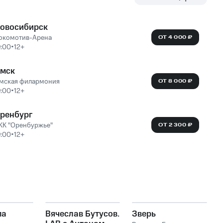
овосибирск
окомотив-Арена
ОТ 4 000 ₽
9:00
•
12+
мск
мская филармония
ОТ 8 000 ₽
9:00
•
12+
ренбург
КК "Оренбуржье"
ОТ 2 300 ₽
9:00
•
12+
ма
Вячеслав Бутусов.
Зверь