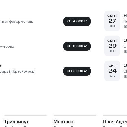
Н
СЕНТ
27
стная филармония.
Л
ОТ 4 000 ₽
ВС
1
О
СЕНТ
29
Кемерово
О
ОТ 3 600 ₽
ВТ
1
к
О
ОКТ
24
бирь (г.Красноярск)
С
ОТ 5 000 ₽
СБ
1
Триллипут
Мертвец
Плач Ада