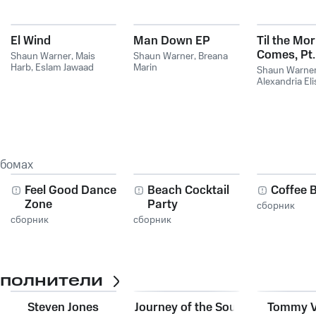
El Wind
Man Down EP
Til the Mo
Comes, Pt.
Shaun Warner
,
Mais
Shaun Warner
,
Breana
Harb
,
Eslam Jawaad
Marin
Shaun Warne
Alexandria Eli
Warner feat. 
Elisia
ьбомах
Feel Good Dance
Beach Cocktail
Coffee B
Zone
Party
сборник
сборник
сборник
сполнители
Steven Jones
Journey of the Soul
Tommy 