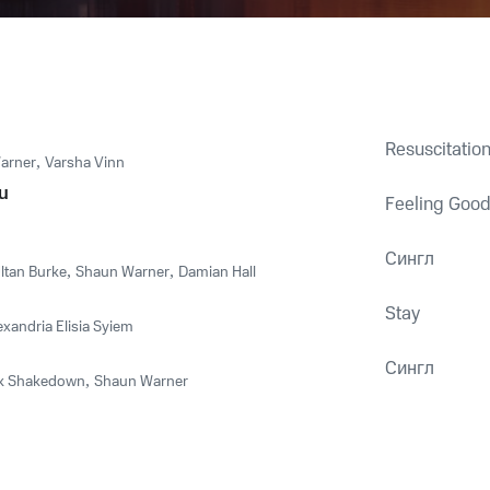
Resuscitatio
arner
,
Varsha Vinn
u
Feeling Good 
Сингл
ltan Burke
,
Shaun Warner
,
Damian Hall
Stay
exandria Elisia Syiem
Сингл
k Shakedown
,
Shaun Warner