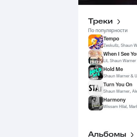
Треки
По популярности
Tempo
Zeskullz
,
Shaun W
When I See Yo
Lil
,
Shaun Warner
Hold Me
Shaun Warner & U
Turn You On
Shaun Warner
,
Al
Harmony
Wissam Hilal
,
Mar
Альбомы