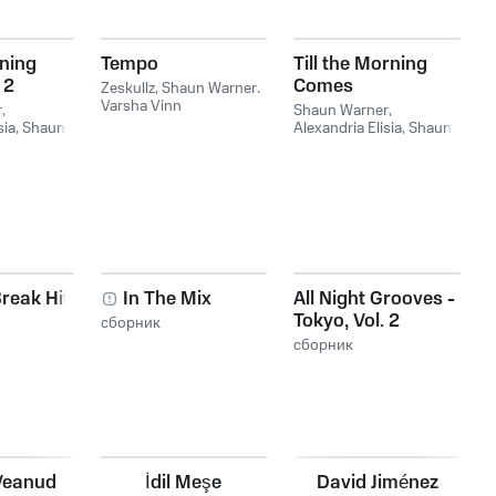
rning
Tempo
Till the Morning
 2
Comes
Zeskullz
,
Shaun Warner
,
Varsha Vinn
r
,
Shaun Warner
,
sia
,
Shaun
Alexandria Elisia
,
Shaun
Alexandria
Warner feat. Alexandria
Elisia
reak Hits
In The Mix
All Night Grooves -
Tokyo, Vol. 2
сборник
сборник
Veanud
İdil Meşe
David Jiménez