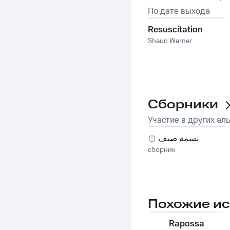
По дате выхода
Resuscitation
Shaun Warner
Сборники
Участие в других ал
نسمة صيف
сборник
Похожие и
Rapossa