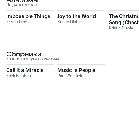
Альбомы
По дате выхода
Impossible Things
Joy to the World
The Christm
Kristin Diable
Kristin Diable
Song (Chest
Roasting on
Kristin Diable
Open Fire)
Сборники
Участие в других альбомах
Call It a Miracle
Music Is People
Zack Feinberg
Paul Weinfield