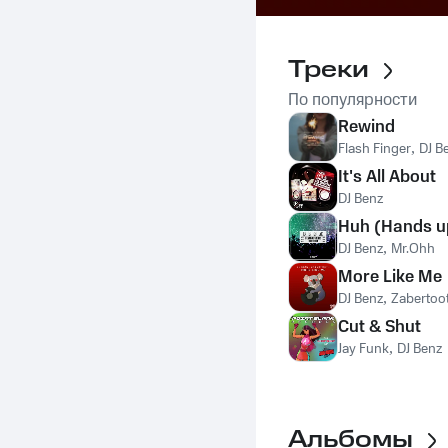
Треки
По популярности
Rewind
Flash Finger
,
DJ B
It's All About
DJ Benz
Huh (Hands u
DJ Benz
,
Mr.Ohh
More Like Me
DJ Benz
,
Zabertoo
Cut & Shut
Jay Funk
,
DJ Benz
Альбомы