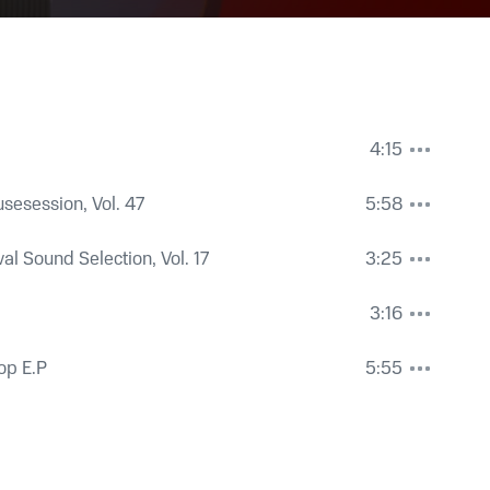
4:15
ousesession, Vol. 47
5:58
al Sound Selection, Vol. 17
3:25
3:16
op E.P
5:55