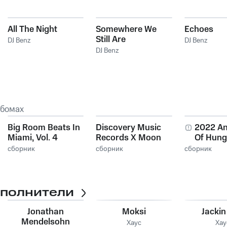
All The Night
Somewhere We
Echoes
Still Are
DJ Benz
DJ Benz
DJ Benz
ьбомах
Big Room Beats In
Discovery Music
2022 An
Miami, Vol. 4
Records X Moon
Of Hung
Records Top
Record
сборник
сборник
сборник
Tracks, Vol. 1
сполнители
Jonathan
Moksi
Jackin
Mendelsohn
Хаус
Хау