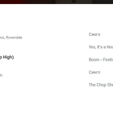
Сингл
enz
,
Rosendale
Yes, It's a H
p High)
Boom - Festiv
Сингл
th
The Chop Sh