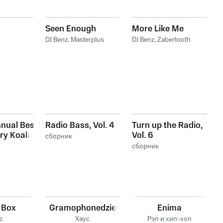
Seen Enough
More Like Me
DJ Benz
,
Masterplus
DJ Benz
,
Zabertooth
nual Best
Radio Bass, Vol. 4
Turn up the Radio,
ry Koala
Vol. 6
сборник
s
сборник
 Box
Gramophonedzie
Enima
с
Хаус
Рэп и хип-хоп