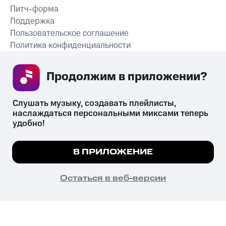
Питч-форма
Поддержка
Пользовательское соглашение
Политика конфиденциальности
Рекомендательные технологии
Продолжим в приложении? 
СКАЧАТЬ ПРИЛОЖЕНИЕ
Слушать музыку, создавать плейлисты, 
наслаждаться персональными миксами теперь 
удобно!
Незаконное потребление наркотических средств,
психотропных веществ, их аналогов причиняет вред здоровью,
Мы используем куки, чтобы на сайте все
В ПРИЛОЖЕНИЕ
их незаконный оборот запрещён и влечёт установленную
работало.
Подробнее
законодательством ответственность.
© 2026 ООО «КИОН».
ПОНЯТНО
Остаться в веб-версии
Все права защищены
18+
Главная
В приложение
Избранное