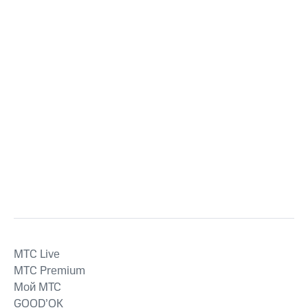
MTС Live
MTС Premium
Мой МТС
GOOD’OK