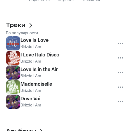
Поделиться
Слушать
Нравится
Треки
По популярности
Love Is Love
Birizdo I Am
I Love Italo Disco
Birizdo I Am
Love Is in the Air
Birizdo I Am
Mademoiselle
Birizdo I Am
Dove Vai
Birizdo I Am