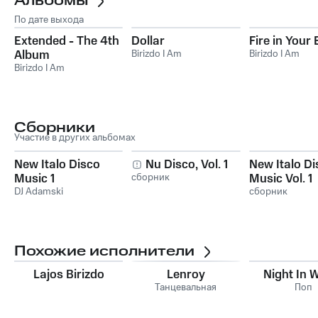
Альбомы
По дате выхода
Extended - The 4th
Dollar
Fire in Your
Album
Birizdo I Am
Birizdo I Am
Birizdo I Am
Сборники
Участие в других альбомах
New Italo Disco
Nu Disco, Vol. 1
New Italo Di
Music 1
сборник
Music Vol. 1
DJ Adamski
сборник
Похожие исполнители
Lajos Birizdo
Lenroy
Night In 
Танцевальная
Поп