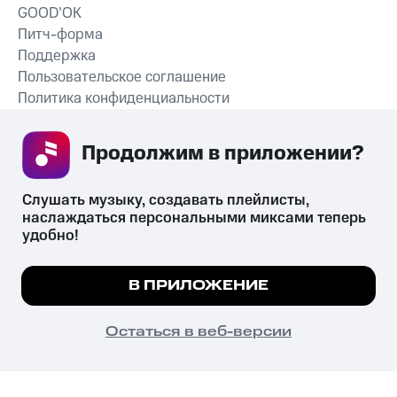
GOOD’OK
Питч-форма
Поддержка
Пользовательское соглашение
Политика конфиденциальности
Рекомендательные технологии
Продолжим в приложении? 
СКАЧАТЬ ПРИЛОЖЕНИЕ
Слушать музыку, создавать плейлисты, 
наслаждаться персональными миксами теперь 
удобно!
Незаконное потребление наркотических средств,
психотропных веществ, их аналогов причиняет вред здоровью,
Мы используем куки, чтобы на сайте все
В ПРИЛОЖЕНИЕ
их незаконный оборот запрещён и влечёт установленную
работало.
Подробнее
законодательством ответственность.
© 2026 ООО «КИОН».
ПОНЯТНО
Остаться в веб-версии
Все права защищены
18+
Главная
В приложение
Избранное