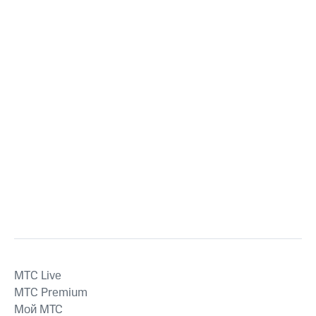
MTС Live
MTС Premium
Мой МТС