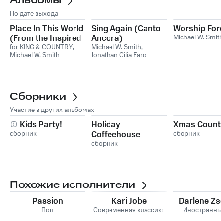
Альбомы
По дате выхода
Place In This World
Sing Again (Canto
Worship For
(From the Inspired
Ancora)
Michael W. Smit
By Soundtrack
for KING & COUNTRY
,
Michael W. Smith
,
Michael W. Smith
Jonathan Cilia Faro
"Unsung Hero")
Сборники
Участие в других альбомах
Kids Party!
Holiday
Xmas Count
сборник
Coffeehouse
сборник
сборник
Похожие исполнители
Passion
Kari Jobe
Darlene Z
Поп
Современная классика
Иностранны