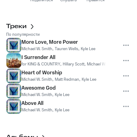
Поделиться
Слушать
Нравится
Треки
По популярности
More Love, More Power
Michael W. Smith
,
Tauren Wells
,
Kyle Lee
I Surrender All
for KING & COUNTRY
,
Hillary Scott
,
Michael W. Smith
Heart of Worship
Michael W. Smith
,
Matt Redman
,
Kyle Lee
Awesome God
Michael W. Smith
,
Kyle Lee
Above All
Michael W. Smith
,
Kyle Lee