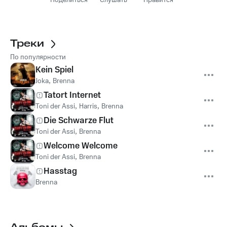
Поделиться
Слушать
Нравится
Треки
По популярности
Kein Spiel
Joka
,
Brenna
Tatort Internet
Toni der Assi
,
Harris
,
Brenna
Die Schwarze Flut
Toni der Assi
,
Brenna
Welcome Welcome
Toni der Assi
,
Brenna
Hasstag
Brenna