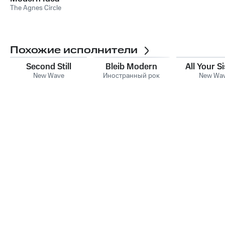
The Agnes Circle
Похожие исполнители
Second Still
Bleib Modern
All Your S
New Wave
Иностранный рок
New Wa