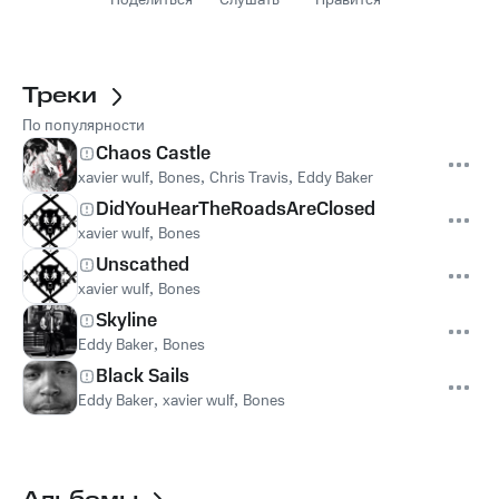
Поделиться
Слушать
Нравится
Треки
По популярности
Chaos Castle
xavier wulf
,
Bones
,
Chris Travis
,
Eddy Baker
DidYouHearTheRoadsAreClosed
xavier wulf
,
Bones
Unscathed
xavier wulf
,
Bones
Skyline
Eddy Baker
,
Bones
Black Sails
Eddy Baker
,
xavier wulf
,
Bones