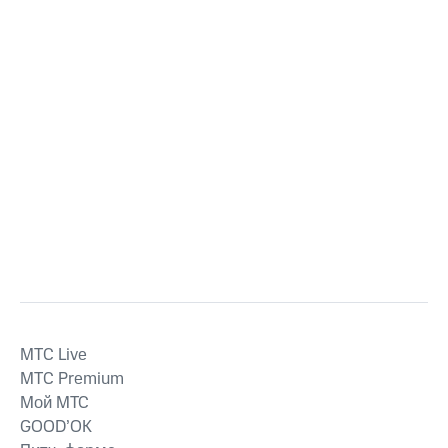
MTС Live
MTС Premium
Мой МТС
GOOD’OK