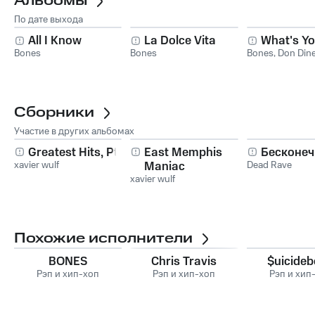
Альбомы
По дате выхода
All I Know
La Dolce Vita
What's Y
Bones
Bones
Bones
,
Don Din
Сборники
Участие в других альбомах
Greatest Hits, Pt. 1
East Memphis
Бесконеч
xavier wulf
Maniac
Dead Rave
xavier wulf
Похожие исполнители
BONES
Chris Travis
$uicide
Рэп и хип-хоп
Рэп и хип-хоп
Рэп и хип