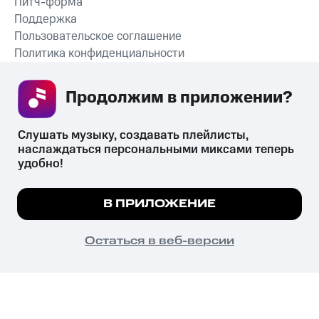
Питч-форма
Поддержка
Пользовательское соглашение
Политика конфиденциальности
Рекомендательные технологии
Продолжим в приложении? 
СКАЧАТЬ ПРИЛОЖЕНИЕ
Слушать музыку, создавать плейлисты, 
наслаждаться персональными миксами теперь 
удобно!
Незаконное потребление наркотических средств,
психотропных веществ, их аналогов причиняет вред здоровью,
Мы используем куки, чтобы на сайте все
В ПРИЛОЖЕНИЕ
их незаконный оборот запрещён и влечёт установленную
работало.
Подробнее
законодательством ответственность.
© 2026 ООО «КИОН».
ПОНЯТНО
Остаться в веб-версии
Все права защищены
18+
Главная
В приложение
Избранное