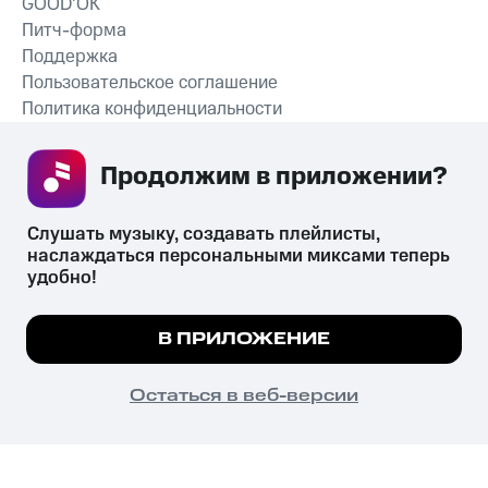
GOOD’OK
Питч-форма
Поддержка
Пользовательское соглашение
Политика конфиденциальности
Рекомендательные технологии
Продолжим в приложении? 
СКАЧАТЬ ПРИЛОЖЕНИЕ
Слушать музыку, создавать плейлисты, 
наслаждаться персональными миксами теперь 
удобно!
Незаконное потребление наркотических средств,
психотропных веществ, их аналогов причиняет вред здоровью,
Мы используем куки, чтобы на сайте все
В ПРИЛОЖЕНИЕ
их незаконный оборот запрещён и влечёт установленную
работало.
Подробнее
законодательством ответственность.
© 2026 ООО «КИОН».
ПОНЯТНО
Остаться в веб-версии
Все права защищены
18+
Главная
В приложение
Избранное