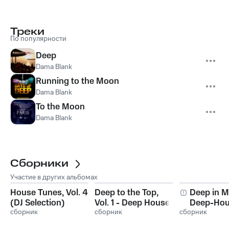
Треки
По популярности
Deep
Dama Blank
Running to the Moon
Dama Blank
To the Moon
Dama Blank
Сборники
Участие в других альбомах
House Tunes, Vol. 4
Deep to the Top,
Deep in M
(DJ Selection)
Vol. 1 - Deep House
Deep-Hou
сборник
& Club Trax
сборник
сборник
Vol. 1