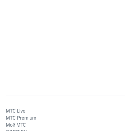
MTС Live
MTС Premium
Мой МТС