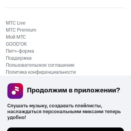
MTС Live
MTС Premium
Мой МТС
GOOD’OK
Питч-форма
Поддержка
Пользовательское соглашение
Политика конфиденциальности
Рекомендательные технологии
Продолжим в приложении? 
СКАЧАТЬ ПРИЛОЖЕНИЕ
Слушать музыку, создавать плейлисты, 
наслаждаться персональными миксами теперь 
удобно!
Незаконное потребление наркотических средств,
психотропных веществ, их аналогов причиняет вред здоровью,
Мы используем куки, чтобы на сайте все