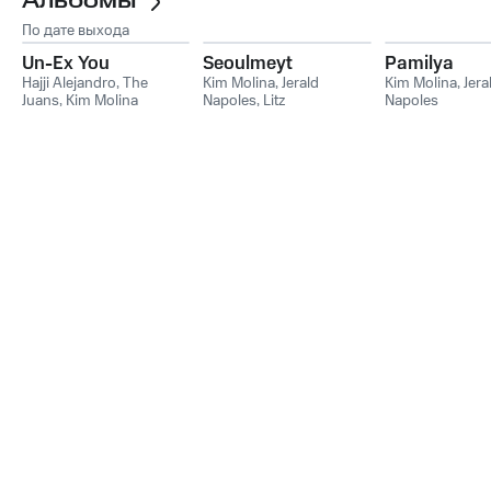
Альбомы
По дате выхода
Un-Ex You
Seoulmeyt
Pamilya
Hajji Alejandro
,
The
Kim Molina
,
Jerald
Kim Molina
,
Jera
Juans
,
Kim Molina
Napoles
,
Litz
Napoles