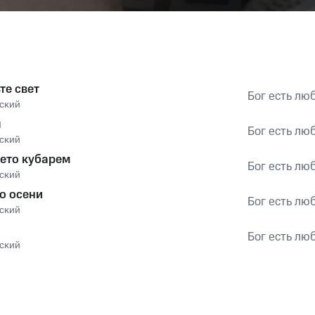
те свет
Бог есть лю
ский
ы
Бог есть лю
ский
ето кубарем
Бог есть лю
ский
о осени
Бог есть лю
ский
Бог есть лю
ский