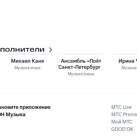
сполнители
Михаил Кане
Ансамбль «Поёт
Ирина 
Санкт-Петербург»
Музыка мира
Музыка
Музыка мира
ановите приложение
MTС Live
Н Музыка
MTС Prem
Мой МТС
GOOD’OK