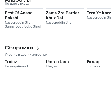
Альбомы
По дате выхода
Best Of Anand
Zama Zra Pardar
Tera Ye Karz
Bakshi
Khuz Dai
Naseeruddin Sh
Naseeruddin Shah
,
Naseeruddin Shah
Sunny Deol
,
Jackie Shroff
,
Madhuri Dixit
,
Sonam
,
Sangeeta Bijlani
Сборники
Участие в других альбомах
Tridev
Umrao Jaan
Firaaq
Kalyanji-Anandji
Khayyam
сборник