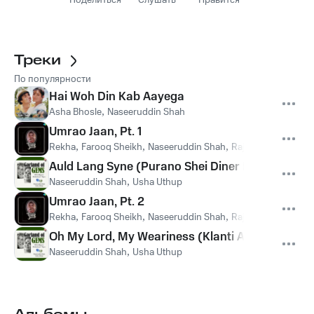
Поделиться
Слушать
Нравится
Треки
По популярности
Hai Woh Din Kab Aayega
Asha Bhosle
,
Naseeruddin Shah
Umrao Jaan, Pt. 1
Rekha
,
Farooq Sheikh
,
Naseeruddin Shah
,
Raj Babbar
Auld Lang Syne (Purano Shei Diner Kotha)
Naseeruddin Shah
,
Usha Uthup
Umrao Jaan, Pt. 2
Rekha
,
Farooq Sheikh
,
Naseeruddin Shah
,
Raj Babbar
Oh My Lord, My Weariness (Klanti Amar)
Naseeruddin Shah
,
Usha Uthup