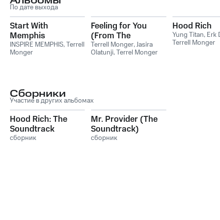
Альбомы
По дате выхода
Start With
Feeling for You
Hood Rich
Memphis
(From The
Yung Titan
,
Erk
Terrell Monger
INSPIRE MEMPHIS
,
Terrell
Something She Can
Terrell Monger
,
Jasira
Monger
Olatunji
,
Terrel Monger
Feel Stage Play)
Сборники
Участие в других альбомах
Hood Rich: The
Mr. Provider (The
Soundtrack
Soundtrack)
сборник
сборник