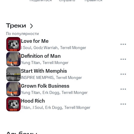
Поделиться
Слушать
Нравится
Треки
По популярности
Love for Me
J Soul
,
Godz Warriah
,
Terrell Monger
Definition of Man
Yung Titan
,
Terrell Monger
Start With Memphis
INSPIRE MEMPHIS
,
Terrell Monger
Grown Folk Business
Yung Titan
,
Erk Dogg
,
Terrell Monger
Hood Rich
Titán
,
J Soul
,
Erk Dogg
,
Terrell Monger