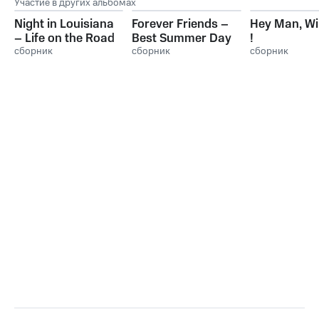
Участие в других альбомах
Night in Louisiana
Forever Friends –
Hey Man, Wil
– Life on the Road
Best Summer Day
!
сборник
сборник
сборник