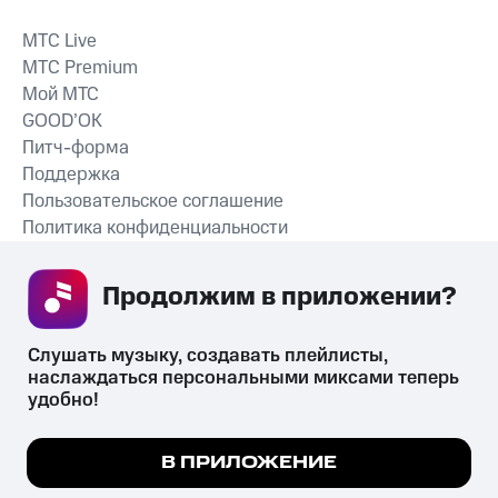
MTС Live
MTС Premium
Мой МТС
GOOD’OK
Питч-форма
Поддержка
Пользовательское соглашение
Политика конфиденциальности
Рекомендательные технологии
Продолжим в приложении? 
СКАЧАТЬ ПРИЛОЖЕНИЕ
Слушать музыку, создавать плейлисты, 
наслаждаться персональными миксами теперь 
удобно!
Незаконное потребление наркотических средств,
психотропных веществ, их аналогов причиняет вред здоровью,
Мы используем куки, чтобы на сайте все
В ПРИЛОЖЕНИЕ
их незаконный оборот запрещён и влечёт установленную
работало.
Подробнее
законодательством ответственность.