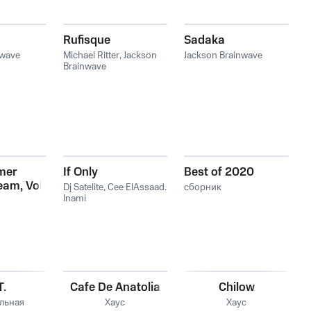
Rufisque
Sadaka
nwave
Michael Ritter
,
Jackson
Jackson Brainwave
Brainwave
mer
If Only
Best of 2020
eam, Vol.
Dj Satelite
,
Cee ElAssaad
,
сборник
Inami
T.
Cafe De Anatolia
Chilow
льная
Хаус
Хаус