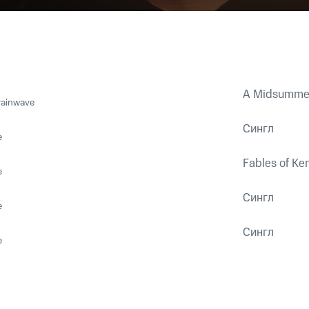
A Midsummer 
rainwave
Сингл
e
Fables of Ke
e
Сингл
e
Сингл
e