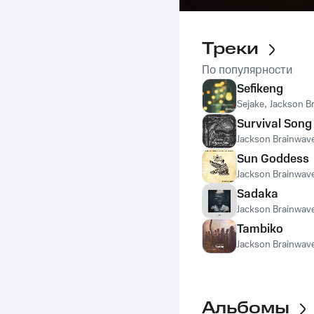
Треки
По популярности
Sefikeng
Sejake
,
Jackson B
Survival Song
Jackson Brainwav
Sun Goddess
Jackson Brainwav
Sadaka
Jackson Brainwav
Tambiko
Jackson Brainwav
Альбомы