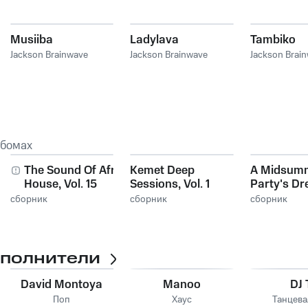
Musiiba
Ladylava
Tambiko
Jackson Brainwave
Jackson Brainwave
Jackson Brai
ьбомах
The Sound Of Afro
Kemet Deep
A Midsum
House, Vol. 15
Sessions, Vol. 1
Party's Dr
2
сборник
сборник
сборник
сполнители
David Montoya
Manoo
DJ 
Поп
Хаус
Танцева