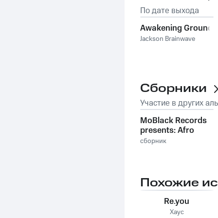
По дате выхода
Awakening Ground
Jackson Brainwave
Сборники
Участие в других ал
MoBlack Records
presents: Afro
House Collection
сборник
Похожие и
Re.you
Хаус