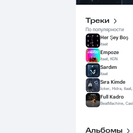
Треки
По популярности
Her Şey Boş
itaat
Empoze
itaat
,
KGN
Sardım
itaat
Sıra Kimde
Joker
,
Hidra
,
itaat
Full Kadro
BeatMachine
,
Cas
Альбомы