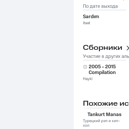
По дате выхода
Sardım
itaat
Сборники
Участие в других ал
2005 - 2015
Compilation
Hayki
Похожие и
Tankurt Manas
Турецкий рэп и хип-
хоп