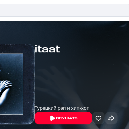
itaat
Турецкий рэп и хип-хоп
СЛУШАТЬ