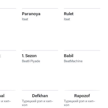
Paranoya
Rulet
itaat
itaat
k
1. Sezon
Babil
Beatli Piyade
BeatMachine
sal
Defkhan
Rapozof
 и хип-
Турецкий рэп и хип-
Турецкий рэп и хип-
хоп
хоп