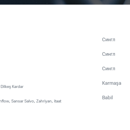
Сингл
Сингл
Сингл
Karmaşa
,
Dilkeş Kardar
Babil
hflow
,
Sansar Salvo
,
Zahriyan
,
itaat