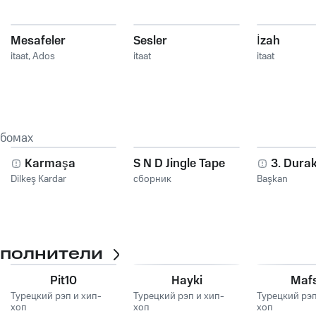
Mesafeler
Sesler
İzah
itaat
,
Ados
itaat
itaat
ьбомах
Karmaşa
S N D Jingle Tape
3. Dura
Dilkeş Kardar
сборник
Başkan
сполнители
Pit10
Hayki
Maf
Турецкий рэп и хип-
Турецкий рэп и хип-
Турецкий рэп
хоп
хоп
хоп