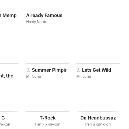
m Memphis
Already Famous
Nasty Nardo
Summer Pimpin
Lets Get Wild
t, the
Mr. Sche
Mr. Sche
 G
T-Rock
Da Headbussaz
ип-хоп
Рэп и хип-хоп
Рэп и хип-хоп