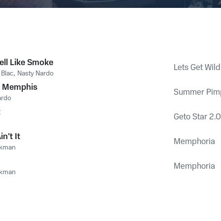
ll Like Smoke
Lets Get Wild
 Blac
,
Nasty Nardo
n Memphis
Summer Pim
ardo
t
Geto Star 2.0
n't It
Memphoria
ckman
Memphoria
ckman