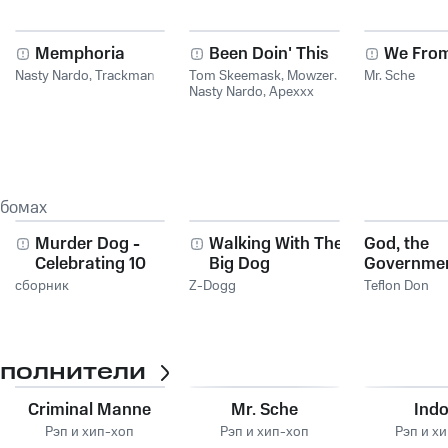
Memphoria
Been Doin' This
We Fro
Nasty Nardo
,
Trackman
Tom Skeemask
,
Mowzer
,
Mr. Sche
Nasty Nardo
,
Apexxx
ьбомах
Murder Dog -
Walking With The
God, the
Celebrating 10
Big Dog
Governmen
Years - Best of the
Game
сборник
Z-Dogg
Teflon Don
Best
сполнители
Criminal Manne
Mr. Sche
Indo
Рэп и хип-хоп
Рэп и хип-хоп
Рэп и х