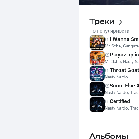
Треки
По популярности
I Wanna Sme
Mr. Sche
,
Gangsta
Playaz up i
Mr. Sche
,
Nasty N
Throat Goa
Nasty Nardo
Sumn Else Ai
Nasty Nardo
,
Tra
Certified
Nasty Nardo
,
Tra
Альбомы