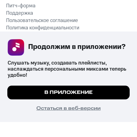
Питч-форма
Поддержка
Пользовательское соглашение
Политика конфиденциальности
Рекомендательные технологии
Продолжим в приложении? 
СКАЧАТЬ ПРИЛОЖЕНИЕ
Слушать музыку, создавать плейлисты, 
наслаждаться персональными миксами теперь 
удобно!
Незаконное потребление наркотических средств,
психотропных веществ, их аналогов причиняет вред здоровью,
Мы используем куки, чтобы на сайте все
В ПРИЛОЖЕНИЕ
их незаконный оборот запрещён и влечёт установленную
работало.
Подробнее
законодательством ответственность.
© 2026 ООО «КИОН».
ПОНЯТНО
Остаться в веб-версии
Все права защищены
18+
Главная
В приложение
Избранное