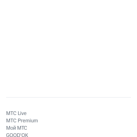
MTС Live
MTС Premium
Мой МТС
GOOD’OK