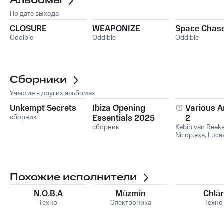
Альбомы
По дате выхода
CLOSURE
WEAPONIZE
Space Chas
Oddible
Oddible
Oddible
Сборники
Участие в других альбомах
Unkempt Secrets
Ibiza Opening
Various Ar
сборник
Essentials 2025
2
сборник
Kebin van Reek
Nicop.exe
,
Lucas
Похожие исполнители
N.O.B.A
Müzmin
Chlär
Техно
Электроника
Техно