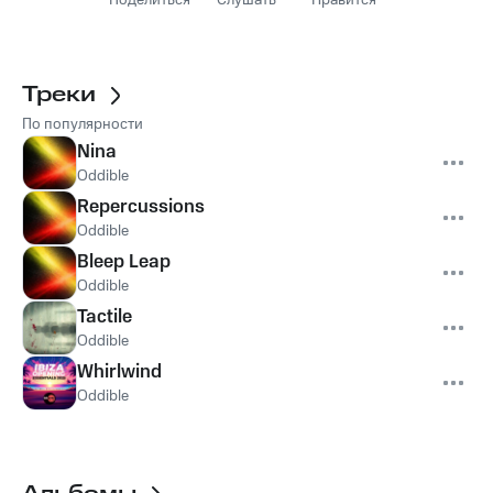
Поделиться
Слушать
Нравится
Треки
По популярности
Nina
Oddible
Repercussions
Oddible
Bleep Leap
Oddible
Tactile
Oddible
Whirlwind
Oddible