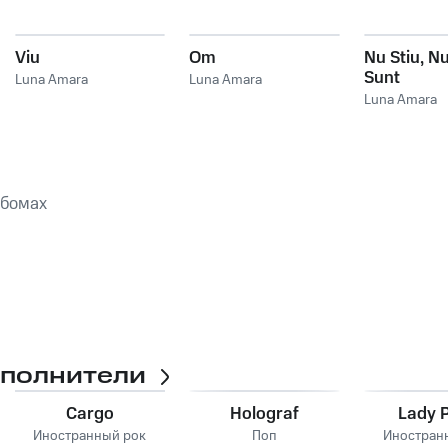
Viu
Om
Nu Stiu, Nu
Sunt
Luna Amara
Luna Amara
Luna Amara
ьбомах
сполнители
Cargo
Holograf
Lady 
Иностранный рок
Поп
Иностран