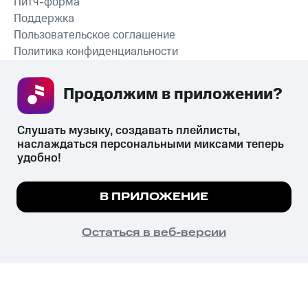
Питч-форма
Поддержка
Пользовательское соглашение
Политика конфиденциальности
Рекомендательные технологии
Продолжим в приложении? 
СКАЧАТЬ ПРИЛОЖЕНИЕ
Слушать музыку, создавать плейлисты, 
наслаждаться персональными миксами теперь 
удобно!
Незаконное потребление наркотических средств,
психотропных веществ, их аналогов причиняет вред здоровью,
Мы используем куки, чтобы на сайте все
В ПРИЛОЖЕНИЕ
их незаконный оборот запрещён и влечёт установленную
работало.
Подробнее
законодательством ответственность.
© 2026 ООО «КИОН».
ПОНЯТНО
Остаться в веб-версии
Все права защищены
18+
Главная
В приложение
Избранное