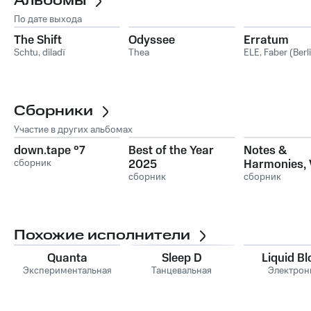
Альбомы
По дате выхода
The Shift
Odyssee
Erratum
Schtu
,
diladï
Thea
ELE
,
Faber (Berl
Сборники
Участие в других альбомах
down.tape °7
Best of the Year
Notes &
сборник
2025
Harmonies, V
сборник
сборник
Похожие исполнители
Quanta
Sleep D
Liquid B
Экспериментальная
Танцевальная
Электрон