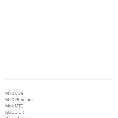
MTС Live
MTС Premium
Мой МТС
GOOD’OK