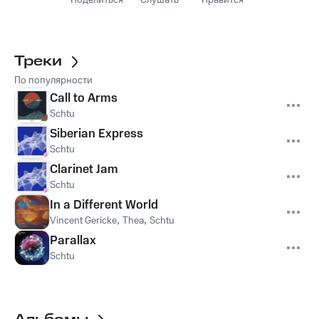
Поделиться
Слушать
Нравится
Треки
По популярности
Call to Arms
Schtu
Siberian Express
Schtu
Clarinet Jam
Schtu
In a Different World
Vincent Gericke
,
Thea
,
Schtu
Parallax
Schtu