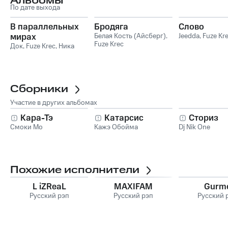
Альбомы
По дате выхода
В параллельных
Бродяга
Слово
мирах
Белая Кость (Айсберг)
,
Jeedda
,
Fuze Kr
Fuze Krec
Док
,
Fuze Krec
,
Ника
Сборники
Участие в других альбомах
Кара-Тэ
Катарсис
Сториз
Смоки Мо
Кажэ Обойма
Dj Nik One
Похожие исполнители
L iZReaL
MAXIFAM
Gurm
Русский рэп
Русский рэп
Русский 