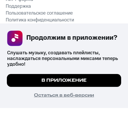
Поддержка
Пользовательское соглашение
Политика конфиденциальности
Рекомендательные технологии
Продолжим в приложении? 
СКАЧАТЬ ПРИЛОЖЕНИЕ
Слушать музыку, создавать плейлисты, 
наслаждаться персональными миксами теперь 
удобно!
Незаконное потребление наркотических средств,
психотропных веществ, их аналогов причиняет вред здоровью,
Мы используем куки, чтобы на сайте все
В ПРИЛОЖЕНИЕ
их незаконный оборот запрещён и влечёт установленную
работало.
Подробнее
законодательством ответственность.
© 2026 ООО «КИОН».
ПОНЯТНО
Остаться в веб-версии
Все права защищены
18+
Главная
В приложение
Избранное