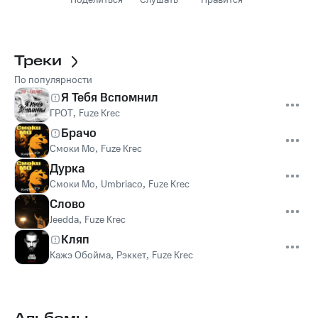
Поделиться
Слушать
Нравится
Треки
По популярности
Я Тебя Вспомнил
ГРОТ
,
Fuze Krec
Брачо
Смоки Мо
,
Fuze Krec
Дурка
Смоки Мо
,
Umbriaco
,
Fuze Krec
Слово
Jeedda
,
Fuze Krec
Кляп
Кажэ Обойма
,
Рэккет
,
Fuze Krec