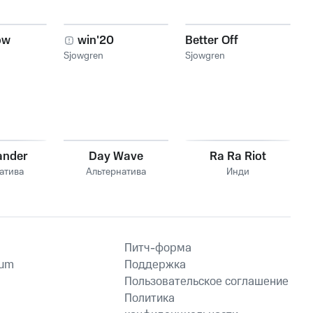
ow
win'20
Better Off
Sjowgren
Sjowgren
ander
Day Wave
Ra Ra Riot
атива
Альтернатива
Инди
Питч-форма
ium
Поддержка
Пользовательское соглашение
Политика