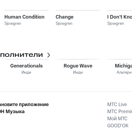
Human Condition
Change
I Don't Kn
Sjowgren
Sjowgren
Sjowgren
сполнители
Generationals
Rogue Wave
Michig
Инди
Инди
Альтерн
ановите приложение
MTС Live
Н Музыка
MTС Prem
Мой МТС
GOOD’OK