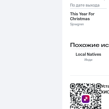
По дате выхода
This Year For
Christmas
Sjowgren
Похожие и
Local Natives
Инди
Уст
КИО