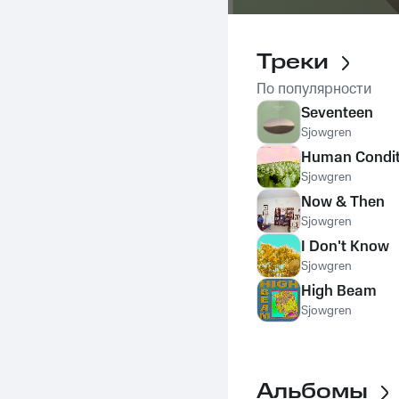
Треки
По популярности
Seventeen
Sjowgren
Human Condit
Sjowgren
Now & Then
Sjowgren
I Don't Know
Sjowgren
High Beam
Sjowgren
Альбомы