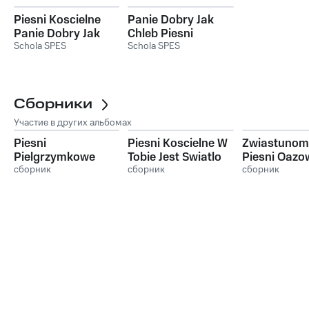
Piesni Koscielne
Panie Dobry Jak
Panie Dobry Jak
Chleb Piesni
Chleb
Schola SPES
Eucharystyczne
Schola SPES
Сборники
Участие в других альбомах
Piesni
Piesni Koscielne W
Zwiastunom 
Pielgrzymkowe
Tobie Jest Swiatlo
Piesni Oazo
Golgota
сборник
сборник
сборник