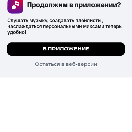
Продолжим в приложении? 
СКАЧАТЬ ПРИЛОЖЕНИЕ
Слушать музыку, создавать плейлисты, 
наслаждаться персональными миксами теперь 
удобно!
Незаконное потребление наркотических средств,
психотропных веществ, их аналогов причиняет вред здоровью,
Мы используем куки, чтобы на сайте все
В ПРИЛОЖЕНИЕ
их незаконный оборот запрещён и влечёт установленную
работало.
Подробнее
законодательством ответственность.
© 2026 ООО «КИОН».
ПОНЯТНО
Остаться в веб-версии
Все права защищены
18+
Главная
В приложение
Избранное