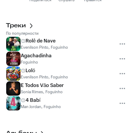
Поделиться
Слушать
Нравится
Треки
По популярности
Rolê de Nave
Evenilson Pinto
,
Foguinho
Agachadinha
Foguinho
Loló
Evenilson Pinto
,
Foguinho
E Todos Vão Saber
Sonia Rimes
,
Foguinho
4 Babí
Man Jordan
,
Foguinho