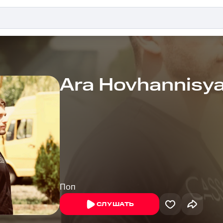
Ara Hovhannisy
Поп
СЛУШАТЬ