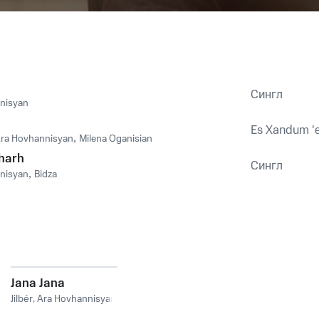
Сингл
nisyan
Es Xandum '
ra Hovhannisyan
,
Milena Oganisian
kharh
Сингл
nisyan
,
Bidza
Jana Jana
Jilbér
,
Ara Hovhannisyan