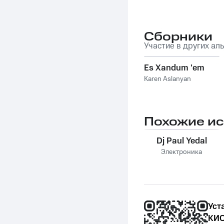
Сборники
Участие в других ал
Es Xandum 'em
Karen Aslanyan
Похожие и
Dj Paul Yedal
Электроника
Уст
КИО