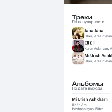
Треки
По популярности
Jana Jana
Jilbér
,
Ara Hovhan
Eli Eli
Karen Aslanyan
,
A
Mi Urish Ash
Jilbér
,
Ara Hovhan
Альбомы
По дате выхода
Mi Urish Ashkharh
Jilbér
,
Ara
Hovhannisyan
,
Bidza