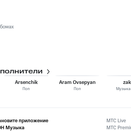
ьбомах
сполнители
Arsenchik
Aram Ovsepyan
za
Поп
Поп
Музыка
ановите приложение
MTС Live
Н Музыка
MTС Prem