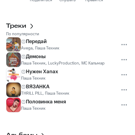
Поделиться
Слушать
Нравится
Треки
По популярности
Передай
Avega
,
Паша Техник
Демоны
Паша Техник
,
LuckyProduction
,
МС Кальмар
Нужен Xanax
Паша Техник
ВЯЗАНКА
THRILL PILL
,
Паша Техник
Половинка меня
Паша Техник