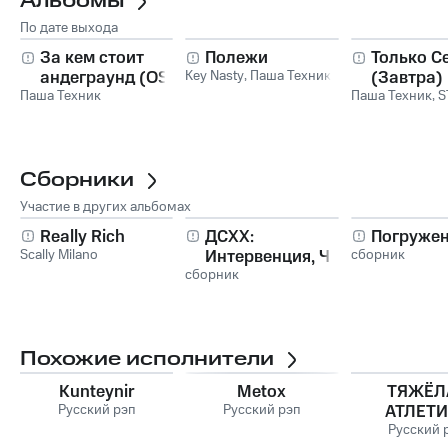
Альбомы
По дате выхода
За кем стоит
Полежи
Только С
андеграунд (OST)
Key Nasty
,
Паша Техник
(Завтра)
Паша Техник
Паша Техник
,
S
Сборники
Участие в других альбомах
Really Rich
ДСХХ:
Погружен
Scally Milano
Интервенция, Ч. 2.
сборник
сборник
Андер
Похожие исполнители
Kunteynir
Metox
ТЯЖЁЛ
Русский рэп
Русский рэп
АТЛЕТ
Русский 