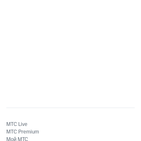
MTС Live
MTС Premium
Мой МТС