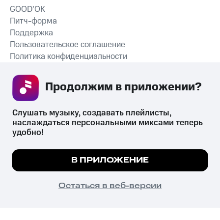
GOOD’OK
Питч-форма
Поддержка
Пользовательское соглашение
Политика конфиденциальности
Рекомендательные технологии
Продолжим в приложении? 
СКАЧАТЬ ПРИЛОЖЕНИЕ
Слушать музыку, создавать плейлисты, 
наслаждаться персональными миксами теперь 
удобно!
Незаконное потребление наркотических средств,
психотропных веществ, их аналогов причиняет вред здоровью,
Мы используем куки, чтобы на сайте все
В ПРИЛОЖЕНИЕ
их незаконный оборот запрещён и влечёт установленную
работало.
Подробнее
законодательством ответственность.
© 2026 ООО «КИОН».
ПОНЯТНО
Остаться в веб-версии
Все права защищены
18+
Главная
В приложение
Избранное