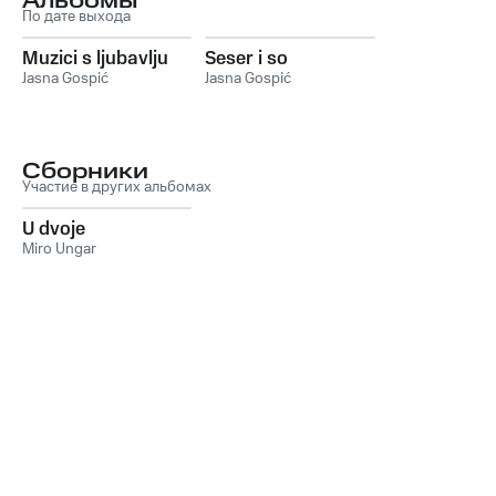
Альбомы
По дате выхода
Muzici s ljubavlju
Seser i so
Jasna Gospić
Jasna Gospić
Сборники
Участие в других альбомах
U dvoje
Miro Ungar