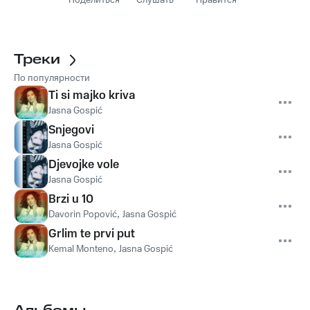
Поделиться
Слушать
Нравится
Треки
По популярности
Ti si majko kriva
Jasna Gospić
Snjegovi
Jasna Gospić
Djevojke vole
Jasna Gospić
Brzi u 10
Davorin Popović
,
Jasna Gospić
Grlim te prvi put
Kemal Monteno
,
Jasna Gospić