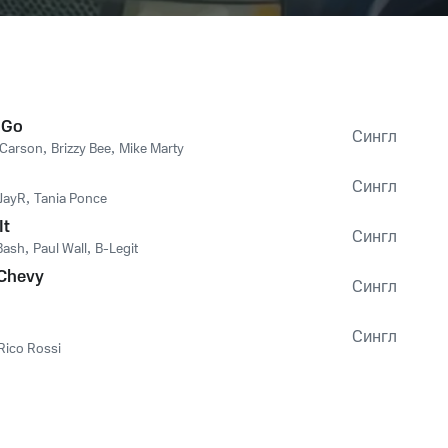
 Go
Сингл
 Carson
,
Brizzy Bee
,
Mike Marty
Сингл
 JayR
,
Tania Ponce
It
Сингл
Bash
,
Paul Wall
,
B-Legit
 Chevy
Сингл
Сингл
Rico Rossi