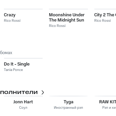
Crazy
Moonshine Under
City 2 The
The Midnight Sun
Rico Rossi
Rico Rossi
Rico Rossi
ьбомах
Do It - Single
Tania Ponce
сполнители
Jonn Hart
Tyga
RAW KI
Соул
Иностранный рэп
Рэп и х