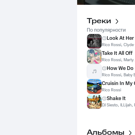
Треки
По популярности
Look At Her
Rico Rossi
,
Clyde
Take It All Off
Rico Rossi
,
Marty
How We Do 
Rico Rossi
,
Baby 
Cruisin In My
Rico Rossi
Shake It
DJ Siesto
,
ILLijah
,
Альбомы