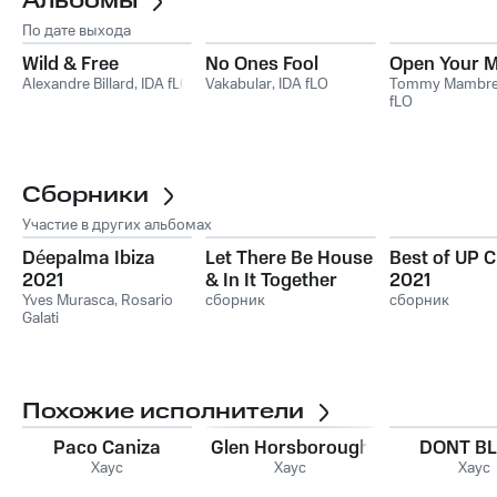
Альбомы
По дате выхода
Wild & Free
No Ones Fool
Open Your 
Alexandre Billard
,
IDA fLO
Vakabular
,
IDA fLO
Tommy Mambret
fLO
Сборники
Участие в других альбомах
Déepalma Ibiza
Let There Be House
Best of UP C
2021
& In It Together
2021
Yves Murasca
,
Rosario
Records - The
сборник
сборник
Galati
Anthology 2020
Похожие исполнители
Paco Caniza
Glen Horsborough
DONT BL
Хаус
Хаус
Хаус