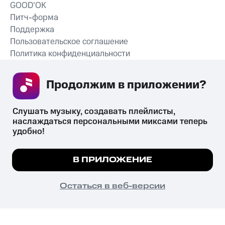
GOOD’OK
Питч-форма
Поддержка
Пользовательское соглашение
Политика конфиденциальности
Рекомендательные технологии
Продолжим в приложении? 
СКАЧАТЬ ПРИЛОЖЕНИЕ
Слушать музыку, создавать плейлисты, 
наслаждаться персональными миксами теперь 
удобно!
Незаконное потребление наркотических средств,
психотропных веществ, их аналогов причиняет вред здоровью,
Мы используем куки, чтобы на сайте все
В ПРИЛОЖЕНИЕ
их незаконный оборот запрещён и влечёт установленную
работало.
Подробнее
законодательством ответственность.
© 2026 ООО «КИОН».
ПОНЯТНО
Остаться в веб-версии
Все права защищены
18+
Главная
В приложение
Избранное