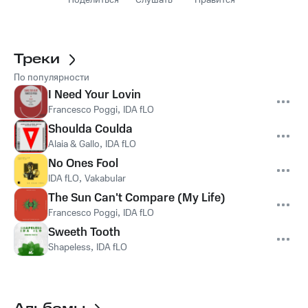
Поделиться
Слушать
Нравится
Треки
По популярности
I Need Your Lovin
Francesco Poggi
,
IDA fLO
Shoulda Coulda
Alaia & Gallo
,
IDA fLO
No Ones Fool
IDA fLO
,
Vakabular
The Sun Can't Compare (My Life)
Francesco Poggi
,
IDA fLO
Sweeth Tooth
Shapeless
,
IDA fLO