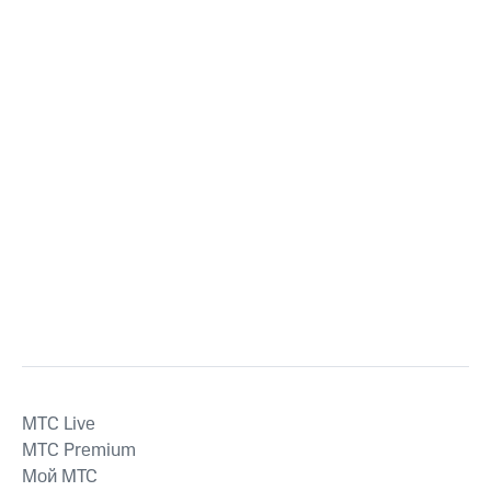
MTС Live
MTС Premium
Мой МТС