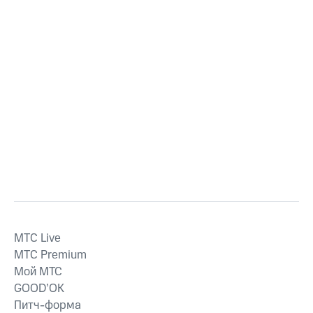
MTС Live
MTС Premium
Мой МТС
GOOD’OK
Питч-форма