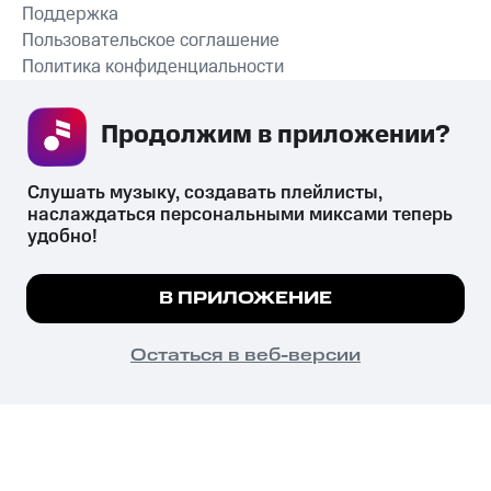
Поддержка
Пользовательское соглашение
Политика конфиденциальности
Рекомендательные технологии
Продолжим в приложении? 
СКАЧАТЬ ПРИЛОЖЕНИЕ
Слушать музыку, создавать плейлисты, 
наслаждаться персональными миксами теперь 
удобно!
Незаконное потребление наркотических средств,
психотропных веществ, их аналогов причиняет вред здоровью,
Мы используем куки, чтобы на сайте все
В ПРИЛОЖЕНИЕ
их незаконный оборот запрещён и влечёт установленную
работало.
Подробнее
законодательством ответственность.
© 2026 ООО «КИОН».
ПОНЯТНО
Остаться в веб-версии
Все права защищены
18+
Главная
В приложение
Избранное