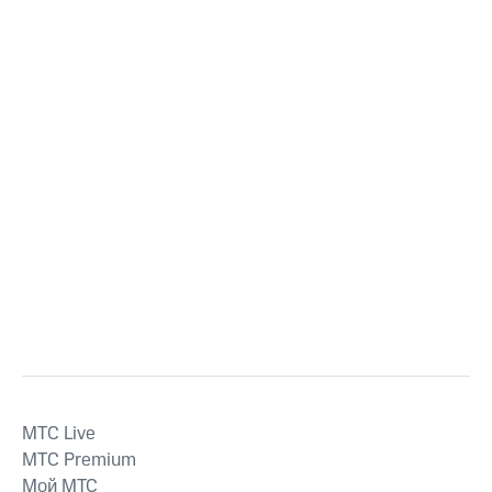
MTС Live
MTС Premium
Мой МТС