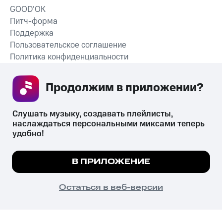
GOOD’OK
Питч-форма
Поддержка
Пользовательское соглашение
Политика конфиденциальности
Рекомендательные технологии
Продолжим в приложении? 
СКАЧАТЬ ПРИЛОЖЕНИЕ
Слушать музыку, создавать плейлисты, 
наслаждаться персональными миксами теперь 
удобно!
Незаконное потребление наркотических средств,
психотропных веществ, их аналогов причиняет вред здоровью,
Мы используем куки, чтобы на сайте все
В ПРИЛОЖЕНИЕ
их незаконный оборот запрещён и влечёт установленную
работало.
Подробнее
законодательством ответственность.
© 2026 ООО «КИОН».
ПОНЯТНО
Остаться в веб-версии
Все права защищены
18+
Главная
В приложение
Избранное