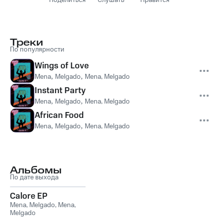
Поделиться
Слушать
Нравится
Треки
По популярности
Wings of Love
Mena
,
Melgado
,
Mena, Melgado
Instant Party
Mena
,
Melgado
,
Mena, Melgado
African Food
Mena
,
Melgado
,
Mena, Melgado
Альбомы
По дате выхода
Calore EP
Mena
,
Melgado
,
Mena,
Melgado