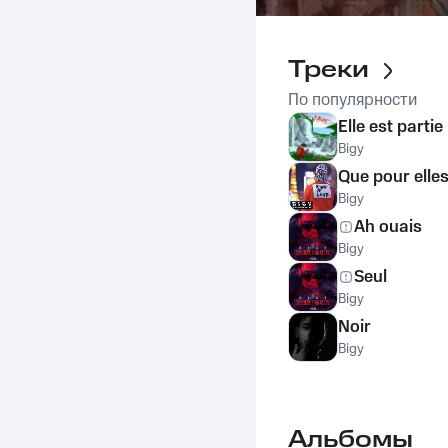
Треки
По популярности
Elle est partie
Bigy
Que pour elle
Bigy
Ah ouais
Bigy
Seul
Bigy
Noir
Bigy
Альбомы