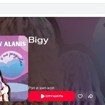
Bigy
Рэп и хип-хоп
СЛУШАТЬ