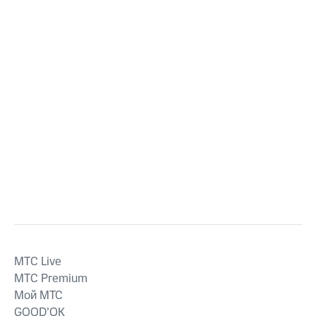
MTС Live
MTС Premium
Мой МТС
GOOD’OK