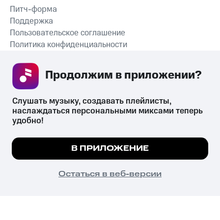
Питч-форма
Поддержка
Пользовательское соглашение
Политика конфиденциальности
Рекомендательные технологии
Продолжим в приложении? 
СКАЧАТЬ ПРИЛОЖЕНИЕ
Слушать музыку, создавать плейлисты, 
наслаждаться персональными миксами теперь 
удобно!
Незаконное потребление наркотических средств,
психотропных веществ, их аналогов причиняет вред здоровью,
Мы используем куки, чтобы на сайте все
В ПРИЛОЖЕНИЕ
их незаконный оборот запрещён и влечёт установленную
работало.
Подробнее
законодательством ответственность.
© 2026 ООО «КИОН».
ПОНЯТНО
Остаться в веб-версии
Все права защищены
18+
Главная
В приложение
Избранное