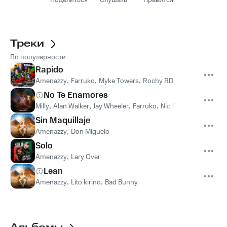
Поделиться
Слушать
Нравится
Треки
По популярности
Rapido
Amenazzy
,
Farruko
,
Myke Towers
,
Rochy RD
No Te Enamores
Milly
,
Alan Walker
,
Jay Wheeler
,
Farruko
,
Nio Garcia
,
Amenazzy
Sin Maquillaje
Amenazzy
,
Don Miguelo
Solo
Amenazzy
,
Lary Over
Lean
Amenazzy
,
Lito kirino
,
Bad Bunny